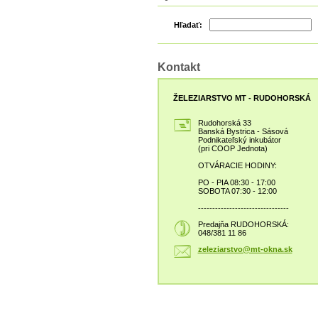
Hľadať:
Kontakt
ŽELEZIARSTVO MT - RUDOHORSKÁ
Rudohorská 33
Banská Bystrica - Sásová
Podnikateľský inkubátor
(pri COOP Jednota)
OTVÁRACIE HODINY:
PO - PIA 08:30 - 17:00
SOBOTA 07:30 - 12:00
--------------------------------
Predajňa RUDOHORSKÁ:
048/381 11 86
zeleziar
stvo@mt-
okna.sk