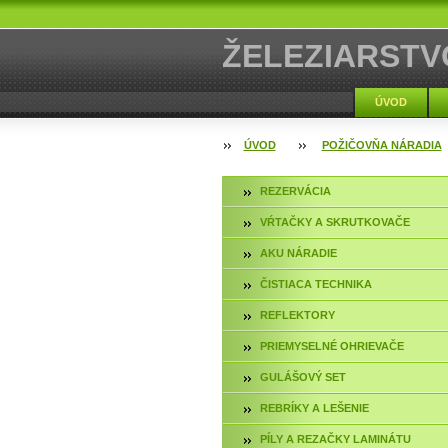
ŽELEZIARSTV
ÚVOD
ÚVOD
POŽIČOVŇA NÁRADIA
REZERVÁCIA
VŔTAČKY A SKRUTKOVAČE
AKU NÁRADIE
ČISTIACA TECHNIKA
REFLEKTORY
PRIEMYSELNÉ OHRIEVAČE
GULÁŠOVÝ SET
REBRÍKY A LEŠENIE
PÍLY A REZAČKY LAMINÁTU