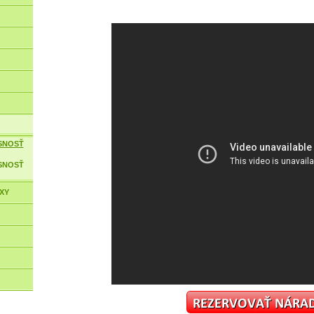
SNOSŤ
SNOSŤ
XY