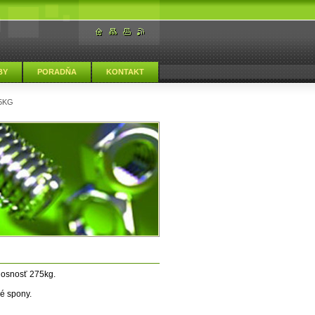
BY
PORADŇA
KONTAKT
5KG
nosnosť 275kg.
é spony.