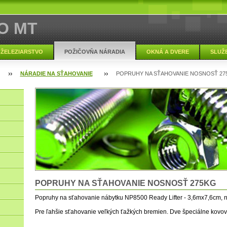
O MT
ŽELEZIARSTVO
POŽIČOVŇA NÁRADIA
OKNÁ A DVERE
SLUŽ
NÁRADIE NA SŤAHOVANIE
POPRUHY NA SŤAHOVANIE NOSNOSŤ 27
POPRUHY NA SŤAHOVANIE NOSNOSŤ 275KG
Popruhy na sťahovanie nábytku NP8500 Ready Lifter - 3,6mx7,6cm, 
Pre ľahšie sťahovanie veľkých ťažkých bremien. Dve špeciálne kovov