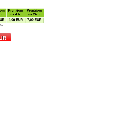
jom
Prenájom
Prenájom
h.
na 4 h.
na 24 h.
EUR
4,00 EUR
7,00 EUR
0%.