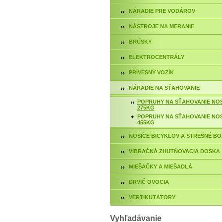
NÁRADIE PRE VODÁROV
NÁSTROJE NA MERANIE
BRÚSKY
ELEKTROCENTRÁLY
PRÍVESNÝ VOZÍK
NÁRADIE NA SŤAHOVANIE
POPRUHY NA SŤAHOVANIE NO
275KG
POPRUHY NA SŤAHOVANIE NO
455KG
NOSIČE BICYKLOV A STREŠNÉ BO
VIBRAČNÁ ZHUTŇOVACIA DOSKA
MIEŠAČKY A MIEŠADLÁ
DRVIČ OVOCIA
VERTIKUTÁTORY
Vyhľadávanie