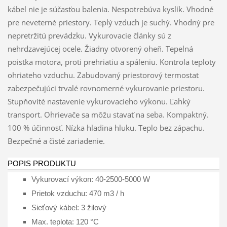
kábel nie je súčasťou balenia. Nespotrebúva kyslík. Vhodné
pre neveterné priestory. Teplý vzduch je suchý. Vhodný pre
nepretržitú prevádzku. Vykurovacie články sú z
nehrdzavejúcej ocele. Žiadny otvorený oheň. Tepelná
poistka motora, proti prehriatiu a spáleniu. Kontrola teploty
ohriateho vzduchu. Zabudovaný priestorový termostat
zabezpečujúci trvalé rovnomerné vykurovanie priestoru.
Stupňovité nastavenie vykurovacieho výkonu. Ľahký
transport. Ohrievače sa môžu stavať na seba. Kompaktný.
100 % účinnosť. Nízka hladina hluku. Teplo bez zápachu.
Bezpečné a čisté zariadenie.
POPIS PRODUKTU
Vykurovací výkon: 40-2500-5000 W
Prietok vzduchu: 470 m3 / h
Sieťový kábel: 3 žilový
Max. teplota: 120 °C