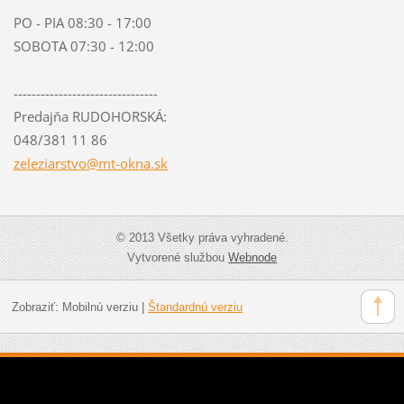
PO - PIA 08:30 - 17:00
SOBOTA 07:30 - 12:00
--------------------------------
Predajňa RUDOHORSKÁ:
048/381 11 86
zeleziar
stvo@mt-
okna.sk
© 2013 Všetky práva vyhradené.
Vytvorené službou
Webnode
Zobraziť:
Mobilnú verziu
|
Štandardnú verziu