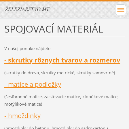
ŽELEZIARSTVO MT
SPOJOVACÍ MATERIÁL
V našej ponuke nájdete:
- skrutky rôznych tvarov a rozmerov
(skrutky do dreva, skrutky metrické, skrutky samovrtné)
- matice a podložky
(šesťhranné matice, zaisťovacie matice, klobúkové matice,
motýlikové matice)
- hmoždinky
(hmoždinky do betónu, hmoždinky do sadrokartónu,