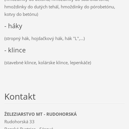
hmoždinky do dutých tehál, hmoždinky do pórobetónu,
kotvy do betónu)
- háky
(stropný hák, hojdačkový hák, hák "L",...)
- klince
(stavebné klince, kolárske klince, lepenkáče)
Kontakt
ŽELEZIARSTVO MT - RUDOHORSKÁ
Rudohorská 33
Banská Bystrica - Sásová